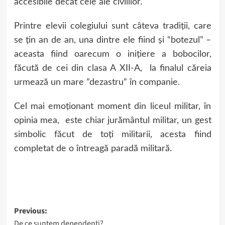
accesibile decât cele ale civililor.
Printre elevii colegiului sunt câteva tradiții, care
se țin an de an, una dintre ele fiind și “botezul” –
aceasta fiind oarecum o inițiere a bobocilor,
făcută de cei din clasa A XII-A, la finalul căreia
urmează un mare ”dezastru” în companie.
Cel mai emoționant moment din liceul militar, în
opinia mea, este chiar jurământul militar, un gest
simbolic făcut de toți militarii, acesta fiind
completat de o întreagă paradă militară.
Post
Previous:
De ce suntem dependenți?