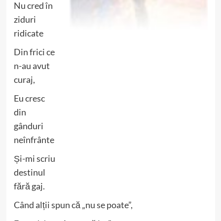
Nu cred în
ziduri
ridicate
Din frici ce
n-au avut
curaj,
Eu cresc
din
gânduri
neînfrânte
Și-mi scriu
destinul
fără gaj.
Când alții spun că „nu se poate”,