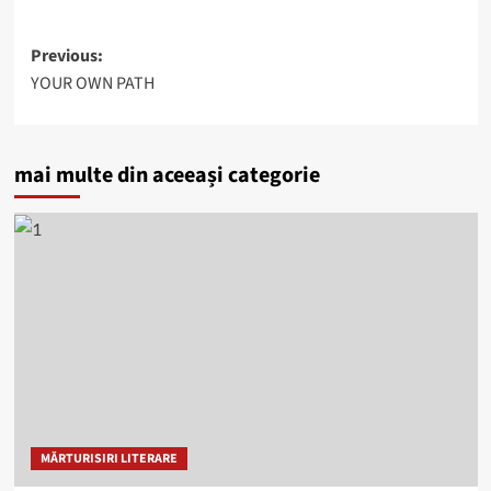
Post
Previous:
YOUR OWN PATH
navigation
mai multe din aceeași categorie
MĂRTURISIRI LITERARE