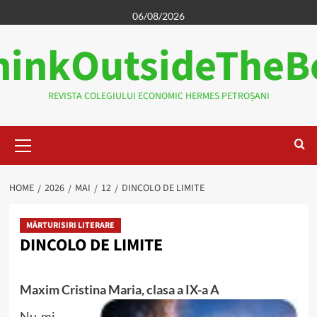
Skip
06/08/2026
to
hinkOutsideTheB
content
REVISTA COLEGIULUI ECONOMIC HERMES PETROȘANI
Primary
Menu
HOME
2026
MAI
12
DINCOLO DE LIMITE
MĂRTURISIRI LITERARE
DINCOLO DE LIMITE
Maxim Cristina Maria, clasa a IX-a A
Nu-mi