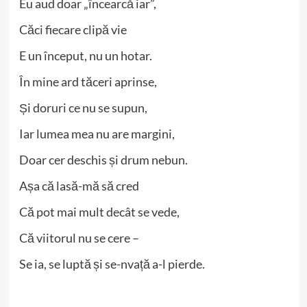
Eu aud doar „încearcă iar”,
Căci fiecare clipă vie
E un început, nu un hotar.
În mine ard tăceri aprinse,
Și doruri ce nu se supun,
Iar lumea mea nu are margini,
Doar cer deschis și drum nebun.
Așa că lasă-mă să cred
Că pot mai mult decât se vede,
Că viitorul nu se cere –
Se ia, se luptă și se-nvață a-l pierde.