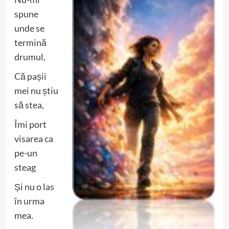
spune
unde se
termină
drumul,
Că pașii
mei nu știu
să stea,
Îmi port
visarea ca
pe-un
steag
Și nu o las
în urma
mea.