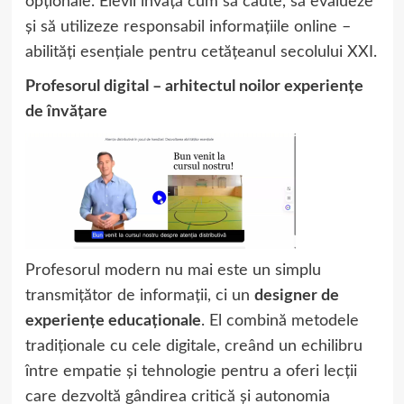
opționale. Elevii învață cum să caute, să evalueze
și să utilizeze responsabil informațiile online –
abilități esențiale pentru cetățeanul secolului XXI.
Profesorul digital – arhitectul noilor experiențe
de învățare
Profesorul modern nu mai este un simplu
transmițător de informații, ci un
designer de
experiențe educaționale
. El combină metodele
tradiționale cu cele digitale, creând un echilibru
între empatie și tehnologie pentru a oferi lecții
care dezvoltă gândirea critică și autonomia