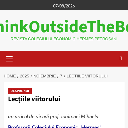
Skip
07/08/2026
to
hinkOutsideTheB
content
REVISTA COLEGIULUI ECONOMIC HERMES PETROȘANI
Primary
Menu
HOME
2025
NOIEMBRIE
7
LECȚIILE VIITORULUI
DESPRE NOI
Lecțiile viitorului
un articol de dir.adj.prof. Ionițoaei Mihaela
Profesorii Colegiului Economic „Hermes”