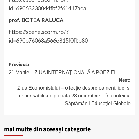
https://scene.scorm.ro/?
id=69063230044fbf2f61417ada
prof. BOTEA RALUCA
https://scene.scorm.ro/?
id=690b76068a566e815f0fbb80
Post
Previous:
navigation
21 Martie – ZIUA INTERNAȚIONALĂ A POEZIEI
Next:
Ziua Economistului – o lecție despre oameni, idei și
responsabilitate globală 23 noiembrie – în contextul
Săptămânii Educației Globale
mai multe din aceeași categorie