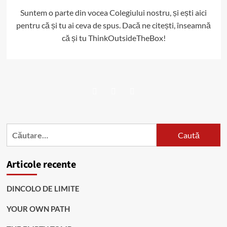
Suntem o parte din vocea Colegiului nostru, și ești aici
pentru că și tu ai ceva de spus. Dacă ne citești, înseamnă
că și tu ThinkOutsideTheBox!
Facebook
Twitter
Instagram
Caută
după:
Articole recente
DINCOLO DE LIMITE
YOUR OWN PATH