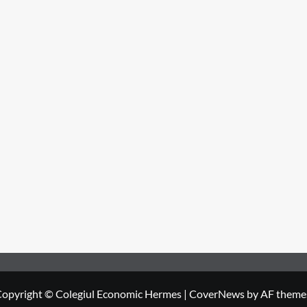
opyright © Colegiul Economic Hermes
|
CoverNews
by AF theme