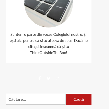
Suntem o parte din vocea Colegiului nostru, și
ești aici pentru că și tu ai ceva de spus. Dacă ne
citești, înseamnă că și tu
ThinkOutsideTheBox!
Facebook
Twitter
Instagram
Caută
după: