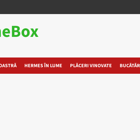
heBox
OASTRĂ
HERMES ÎN LUME
PLĂCERI VINOVATE
BUCĂTĂR