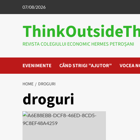
Skip
07/08/2026
to
content
ThinkOutsideT
REVISTA COLEGIULUI ECONOMIC HERMES PETROȘANI
EVENIMENTE
CÂND STRIGI ”AJUTOR”
VOCEA N
HOME
DROGURI
droguri