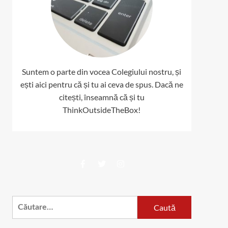
Suntem o parte din vocea Colegiului nostru, și
ești aici pentru că și tu ai ceva de spus. Dacă ne
citești, înseamnă că și tu
ThinkOutsideTheBox!
Facebook
Twitter
Instagram
Caută
după: