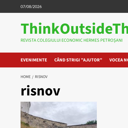
Skip
07/08/2026
to
content
ThinkOutsideT
REVISTA COLEGIULUI ECONOMIC HERMES PETROȘANI
EVENIMENTE
CÂND STRIGI ”AJUTOR”
VOCEA N
HOME
RISNOV
risnov