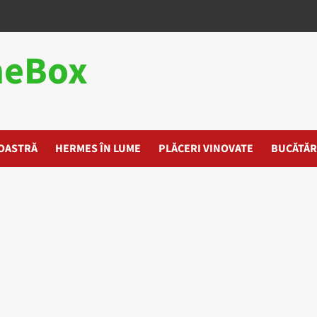
heBox
OASTRĂ
HERMES ÎN LUME
PLĂCERI VINOVATE
BUCĂTĂR