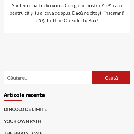
Suntem o parte din vocea Colegiului nostru, și ești aici
pentru că și tu ai ceva de spus. Dacă ne citești, înseamnă
că și tu ThinkOutsideTheBox!
Facebook
Twitter
Instagram
Caută
după:
Articole recente
DINCOLO DE LIMITE
YOUR OWN PATH
THE EMPTY TOMB