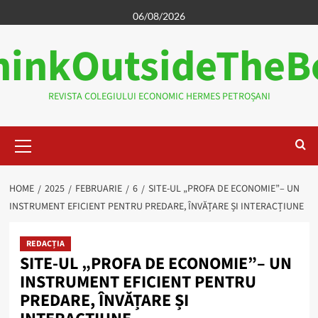
Skip
06/08/2026
to
hinkOutsideTheB
content
REVISTA COLEGIULUI ECONOMIC HERMES PETROȘANI
Primary
Menu
HOME
2025
FEBRUARIE
6
SITE-UL „PROFA DE ECONOMIE”– UN
INSTRUMENT EFICIENT PENTRU PREDARE, ÎNVĂȚARE ȘI INTERACȚIUNE
REDACȚIA
SITE-UL „PROFA DE ECONOMIE”– UN
INSTRUMENT EFICIENT PENTRU
PREDARE, ÎNVĂȚARE ȘI