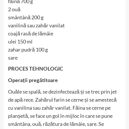
făină 700 g
2 ouă
smântână 200 g
vanilină sau zahăr vanilat
coajă rasă de lămâie
ulei 150 ml
zahar pudră 100 g
sare
PROCES TEHNOLOGIC
Operații pregătitoare
Ouăle se spală, se dezinfectează și se trec prin jet
de apă rece. Zahărul farin se cerne și se amestecă
cu vanilina sau zahăr vanilat. Făina se cerne pe
planșetă, se face un gol în mijloc în care se pune
smântâna, ouă, răzătura de lămâie, sare. Se