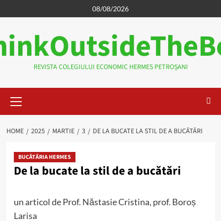
Skip
08/08/2026
to
hinkOutsideTheB
content
REVISTA COLEGIULUI ECONOMIC HERMES PETROȘANI
Primary
Menu
HOME
2025
MARTIE
3
DE LA BUCATE LA STIL DE A BUCĂTĂRI
BUCĂTĂRIA HERMES
De la bucate la stil de a bucătări
un articol de Prof. Năstasie Cristina, prof. Boroș
Larisa