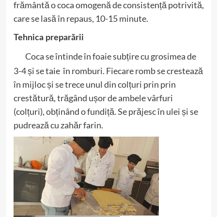
frământă o coca omogenă de consistență potrivită,
care se lasă în repaus, 10-15 minute.
Tehnica preparării
Coca se întinde în foaie subțire cu grosimea de
3-4 și se taie în romburi. Fiecare romb se crestează
în mijloc și se trece unul din colțuri prin prin
crestătură, trăgând ușor de ambele vârfuri
(colțuri), obținând o fundiță. Se prăjesc în ulei și se
pudrează cu zahăr farin.