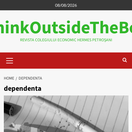
Skip
08/08/2026
to
hinkOutsideTheB
content
REVISTA COLEGIULUI ECONOMIC HERMES PETROȘANI
Primary
Menu
HOME
DEPENDENTA
dependenta